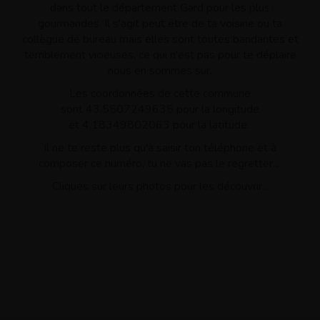
dans tout le département Gard pour les plus
gourmandes. Il s'agit peut être de ta voisine ou ta
collègue de bureau mais elles sont toutes bandantes et
terriblement vicieuses, ce qui n'est pas pour te déplaire
nous en sommes sur.
Les coordonnées de cette commune
sont 43.5507249635 pour la longitude
et 4.18349802063 pour la latitude.
Il ne te reste plus qu'à saisir ton téléphone et à
composer ce numéro, tu ne vas pas le regretter...
Cliques sur leurs photos pour les découvrir...